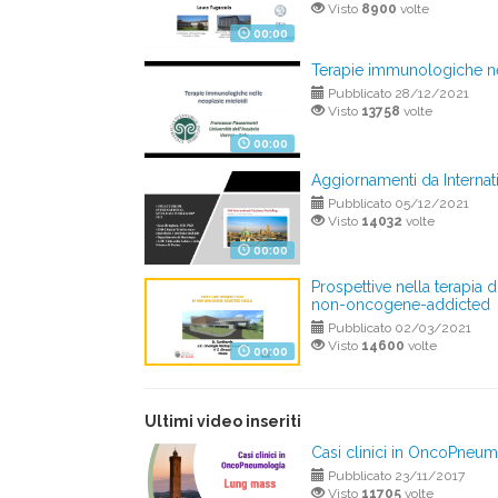
Visto
8900
volte
00:00
Terapie immunologiche ne
Pubblicato 28/12/2021
Visto
13758
volte
00:00
Aggiornamenti da Intern
Pubblicato 05/12/2021
Visto
14032
volte
00:00
Prospettive nella terapia
non-oncogene-addicted
Pubblicato 02/03/2021
Visto
14600
volte
00:00
Ultimi video inseriti
Casi clinici in OncoPneu
Pubblicato 23/11/2017
Visto
11705
volte