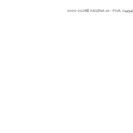
2000-2026© XAGENA srl - P.IVA: 0445493096