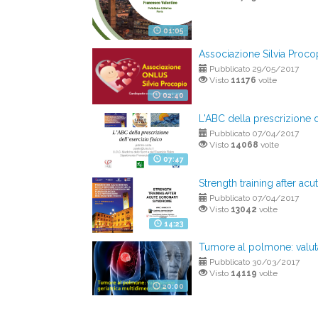
01:05
Associazione Silvia Proco
Pubblicato 29/05/2017
Visto
11176
volte
02:40
L'ABC della prescrizione d
Pubblicato 07/04/2017
Visto
14068
volte
07:47
Strength training after a
Pubblicato 07/04/2017
Visto
13042
volte
14:23
Tumore al polmone: valuta
Pubblicato 30/03/2017
Visto
14119
volte
20:00