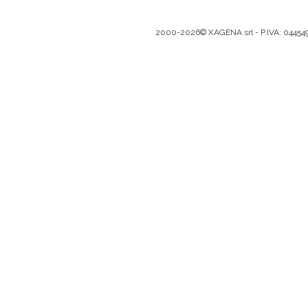
2000-2026© XAGENA srl - P.IVA: 0445493096